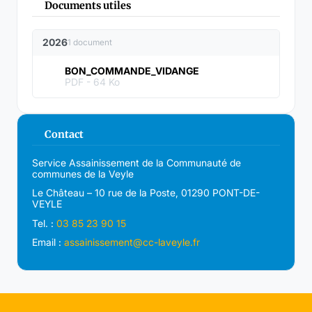
Documents utiles
2026
1 document
BON_COMMANDE_VIDANGE
PDF
- 64 Ko
Contact
Service Assainissement de la Communauté de
communes de la Veyle
Le Château – 10 rue de la Poste, 01290 PONT-DE-
VEYLE
Tel. :
03 85 23 90 15
Email :
assainissement@cc-laveyle.fr