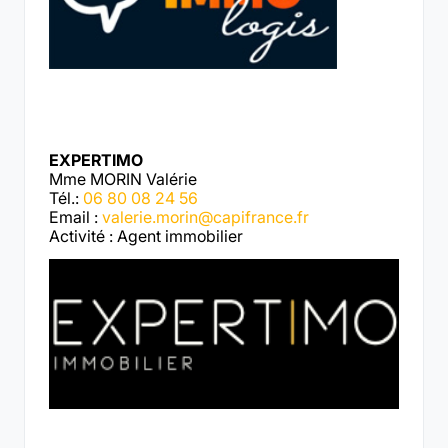
EXPERTIMO
Mme MORIN Valérie
Tél.:
06 80 08 24 56
Email :
valerie.morin@capifrance.fr
Activité : Agent immobilier