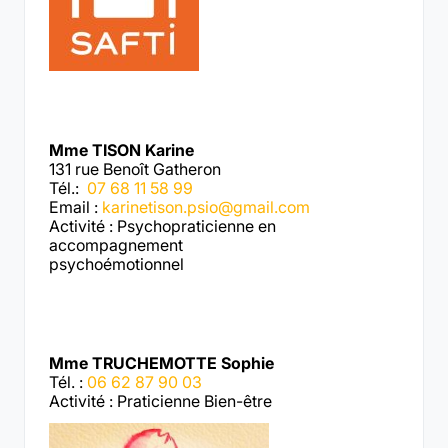
Mme TISON Karine
131 rue Benoît Gatheron
Tél.:
07 68 11 58 99
Email :
karinetison.psio@gmail.com
Activité : Psychopraticienne en
accompagnement
psychoémotionnel
Mme TRUCHEMOTTE Sophie
Tél. :
06 62 87 90 03
Activité : Praticienne Bien-être