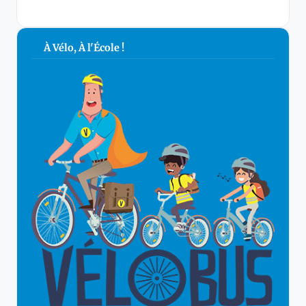
À Vélo, À l'École !