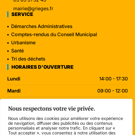
mairie@grieges.fr
SERVICE
Démarches Administratives
Comptes-rendus du Conseil Municipal
Urbanisme
Santé
Tri des déchets
HORAIRES D'OUVERTURE
Lundi
14:00 - 17:30
Mardi
09:00 - 12:00
Mercredi
09:00 - 12:00
Nous respectons votre vie privée.
Jeudi
09:00 - 12:00
Nous utilisons des cookies pour améliorer votre expérience
de navigation, diffuser des publicités ou des contenus
Vendredi
14:00 - 17:30
personnalisés et analyser notre trafic. En cliquant sur «
Tout accepter », vous consentez à notre utilisation des