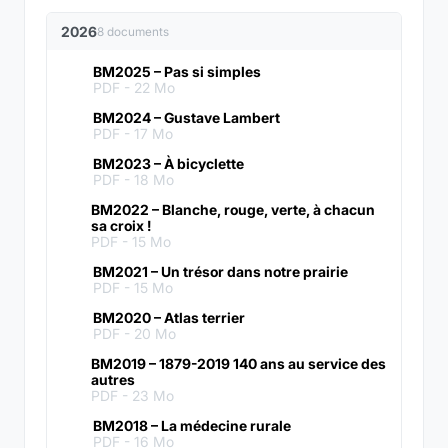
2026
8 documents
BM2025 – Pas si simples
PDF
- 22 Mo
BM2024 – Gustave Lambert
PDF
- 17 Mo
BM2023 – À bicyclette
PDF
- 18 Mo
BM2022 – Blanche, rouge, verte, à chacun
sa croix !
PDF
- 15 Mo
BM2021 – Un trésor dans notre prairie
PDF
- 15 Mo
BM2020 – Atlas terrier
PDF
- 20 Mo
BM2019 – 1879-2019 140 ans au service des
autres
PDF
- 23 Mo
BM2018 – La médecine rurale
PDF
- 16 Mo